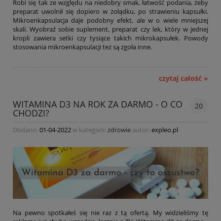
Robi się tak ze względu na niedobry smak, łatwość podania, żeby
preparat uwolnił się dopiero w żołądku, po strawieniu kapsułki.
Mikroenkapsulacja daje podobny efekt, ale w o wiele mniejszej
skali. Wyobraź sobie suplement, preparat czy lek, który w jednej
kropli zawiera setki czy tysiące takich mikrokapsułek. Powody
stosowania mikroenkapsulacji też są zgoła inne.
czytaj całość »
WITAMINA D3 NA ROK ZA DARMO - O CO
20
CHODZI?
Dodano:
01-04-2022
w kategorii:
zdrowie
autor:
expleo.pl
Na pewno spotkałeś się nie raz z tą ofertą. My widzieliśmy tę