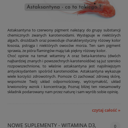
Astaksantyna to czerwony pigment należący do grupy substancji
chemicznych zwanych karotenoidami. Występuje w niektórych
algach, drożdżach oraz powoduje charakterystyczny różowy kolor
łososia, pstrąga i niektórych owoców morza. Ten sam pigment
sprawia, że pióra flamingów mają tak piękny różowy kolor.
Choć opinie na temat witaminy A oraz beta-karotenu (dwóch
najbardziej znanych i powszechnych karotenoidów) są już szeroko
rozpowszechnione, to właśnie astaksantyna jest najsilniejszym
antyoksydantem spośród karotenoidów. Astaksantyna wykazuje
wiele korzyści zdrowotnych. Pomoże Ci zachować zdrową skórę,
wspomoże Twój układ odpornościowy, wytrzymałość, układ
krwionośny wzrok i koncentrację. Poznaj bliżej ten niesamowity
składnik podarowany nam przez naturę i sam wyrób sobie opinię.
czytaj całość »
NOWE SUPLEMENTY - WITAMINA D3,
0