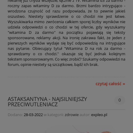
reklamę już chyba wszędzie, łącznie z TV. Witamina d3 za darmo -
roczny zapas witaminy D za darmo. Brzmi bardzo intrygująco -
wrodzona czujność od razu podpowiada, że to pewnie jakieś
oszustwo. Niestety sprawdzenie o co chodzi nie jest łatwe.
Wyszukiwarka mimo zwrócenia całkiem sporej liczby wyników nie
udziela odpowiedzi o co chodzi w tej ofercie, gdy wyszukamy
"witamina D za darmo" na początku pojawiają się teksty
sponsorowane, reklamy akcji. Na ironię zakrawa fakt, że jeden z
pierwszych wyników wydaje się być odpowiedzią na intrygujące
nas pytanie. Obiecujący tytuł "Witamina D na rok za darmo -
sprawdzamy o co chodzi." okazuje się być jednak kolejnym
tekstem sponsorowanym. Co więc zrobić? Szukamy odpowiedzi na
forum, opinie niestety są szczątkowe, bądź ich brak.
czytaj całość »
ASTAKSANTYNA - NAJSILNIEJSZY
0
PRZECIWUTLENIACZ
Dodano:
28-03-2022
w kategorii:
zdrowie
autor:
expleo.pl