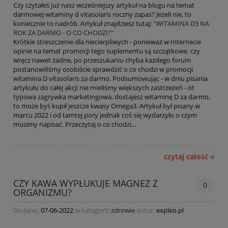
Czy czytałeś już nasz wcześniejszy artykuł na blogu na temat
darmowej witaminy d vitasolaris roczny zapas? Jeżeli nie, to
koniecznie to nadrób. Artykuł znajdziesz tutaj:
"WITAMINA D3 NA
ROK ZA DARMO - O CO CHODZI?"
Krótkie streszczenie dla niecierpliwych - ponieważ w Internecie
opinie na temat promocji tego suplementu są szczątkowe, czy
wręcz nawet żadne, po przeszukaniu chyba każdego forum
postanowiliśmy osobiście sprawdzić o co chodzi w promocji
witamina D vitasolaris za darmo. Podsumowując - w dniu pisania
artykułu do całej akcji nie mieliśmy większych zastrzeżeń - ot
typowa zagrywka marketingowa, dostajesz witaminę D za darmo,
to może byś kupił jeszcze kwasy Omega3. Artykuł był pisany w
marcu 2022 i od tamtej pory jednak coś się wydarzyło o czym
musimy napisać. Przeczytaj o co chodzi...
czytaj całość »
CZY KAWA WYPŁUKUJE MAGNEZ Z
0
ORGANIZMU?
Dodano:
07-06-2022
w kategorii:
zdrowie
autor:
expleo.pl