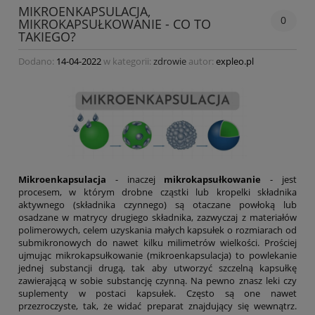
MIKROENKAPSULACJA,
0
MIKROKAPSUŁKOWANIE - CO TO
TAKIEGO?
Dodano:
14-04-2022
w kategorii:
zdrowie
autor:
expleo.pl
Mikroenkapsulacja
- inaczej
mikrokapsułkowanie
- jest
procesem, w którym drobne cząstki lub kropelki składnika
aktywnego (składnika czynnego) są otaczane powłoką lub
osadzane w matrycy drugiego składnika, zazwyczaj z materiałów
polimerowych, celem uzyskania małych kapsułek o rozmiarach od
submikronowych do nawet kilku milimetrów wielkości. Prościej
ujmując mikrokapsułkowanie (mikroenkapsulacja) to powlekanie
jednej substancji drugą, tak aby utworzyć szczelną kapsułkę
zawierającą w sobie substancję czynną. Na pewno znasz leki czy
suplementy w postaci kapsułek. Często są one nawet
przezroczyste, tak, że widać preparat znajdujący się wewnątrz.