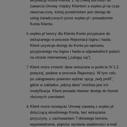
aktywację Konta Klienta. Z tą chwilą dochodzi do
zawarcia Umowy między Klientem a expleo.pl na czas
nieoznaczony, której przedmiotem jest dostęp do
usług świadczonych przez expleo.pl i prowadzenie
Konta Klienta.
expleo.pl tworzy dla Klienta Konto przypisane do
wskazanego w procesie Rejestracji loginu i hasła.
Klient uzyskuje dostęp do Konta po wpisaniu
przypisanego mu loginu i hasła w odpowiednich polach
na stronie internetowej („zaloguj się”).
Klient może zmienić dane wskazane w punkcie IV.1.2.
powyżej, podane w procesie Rejestracji. W tym celu
po zalogowaniu powinien wybrać opcję „twój profil”,
gdzie w zakładce „edytuj dane” możliwa jest ich
modyfikacja. Klient posiada również dostęp do historii
złożonych zamówień.
Klient może rozwiązać Umowę zawartą z expleo.pl
dotyczącą określonego Konta, bez wskazania
przyczyny, z zachowaniem 7-dniowego terminu
wypowiedzenia, poprzez wysłanie wiadomości e-mail