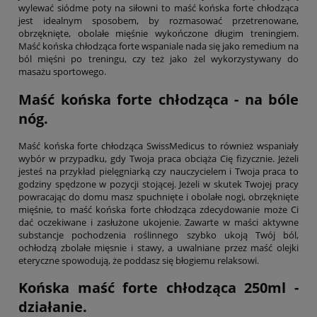
wylewać siódme poty na siłowni to maść końska forte chłodząca
jest idealnym sposobem, by rozmasować przetrenowane,
obrzęknięte, obolałe mięśnie wykończone długim treningiem.
Maść końska chłodząca forte wspaniale nada się jako remedium na
ból mięśni po treningu, czy też jako żel wykorzystywany do
masażu sportowego.
Maść końska forte chłodząca - na bóle
nóg.
Maść końska forte chłodząca SwissMedicus to również wspaniały
wybór w przypadku, gdy Twoja praca obciąża Cię fizycznie. Jeżeli
jesteś na przykład pielęgniarką czy nauczycielem i Twoja praca to
godziny spędzone w pozycji stojącej. Jeżeli w skutek Twojej pracy
powracając do domu masz spuchnięte i obolałe nogi, obrzęknięte
mięśnie, to maść końska forte chłodząca zdecydowanie może Ci
dać oczekiwane i zasłużone ukojenie. Zawarte w maści aktywne
substancje pochodzenia roślinnego szybko ukoją Twój ból,
ochłodzą zbolałe mięsnie i stawy, a uwalniane przez maść olejki
eteryczne spowodują, że poddasz się błogiemu relaksowi.
Końska maść forte chłodząca 250ml -
działanie.