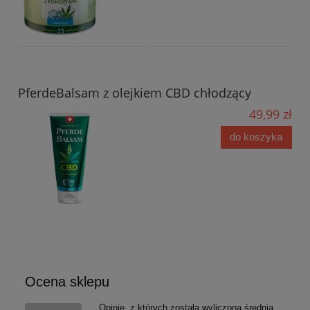
PferdeBalsam z olejkiem CBD chłodzący
49,99 zł
do koszyka
Ocena sklepu
Opinie, z których została wyliczona średnia,