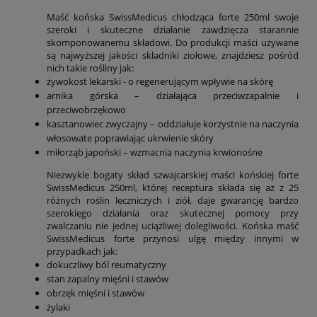
Maść końska SwissMedicus chłodząca forte 250ml swoje
szeroki i skuteczne działanie zawdzięcza starannie
skomponowanemu składowi. Do produkcji maści używane
są najwyższej jakości składniki ziołowe, znajdziesz pośród
nich takie rośliny jak:
żywokost lekarski - o regenerującym wpływie na skórę
arnika górska – działająca przeciwzapalnie i
przeciwobrzękowo
kasztanowiec zwyczajny – oddziałuje korzystnie na naczynia
włosowate poprawiając ukrwienie skóry
miłorząb japoński – wzmacnia naczynia krwionośne
Niezwykle bogaty skład szwajcarskiej maści końskiej forte
SwissMedicus 250ml, której receptura składa się aż z 25
różnych roślin leczniczych i ziół, daje gwarancję bardzo
szerokiego działania oraz skutecznej pomocy przy
zwalczaniu nie jednej uciążliwej dolegliwości. Końska maść
SwissMedicus forte przynosi ulgę między innymi w
przypadkach jak:
dokuczliwy ból reumatyczny
stan zapalny mięśni i stawów
obrzęk mięśni i stawów
żylaki