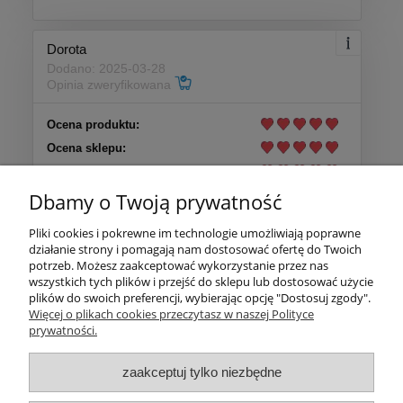
Dorota
Dodano: 2025-03-28
Opinia zweryfikowana
Ocena produktu:
Ocena sklepu:
Ocena dostawy:
Dodatkowy komentarz:
Dbamy o Twoją prywatność
Produkt spełnia moje oczekiwania. Zakupiłam już 3
opakowanie. Polecam.
Pliki cookies i pokrewne im technologie umożliwiają poprawne
działanie strony i pomagają nam dostosować ofertę do Twoich
potrzeb. Możesz zaakceptować wykorzystanie przez nas
wszystkich tych plików i przejść do sklepu lub dostosować użycie
Więcej opinii
plików do swoich preferencji, wybierając opcję "Dostosuj zgody".
Więcej o plikach cookies przeczytasz w naszej Polityce
prywatności.
Moje konto
zaakceptuj tylko niezbędne
INFORMACJE