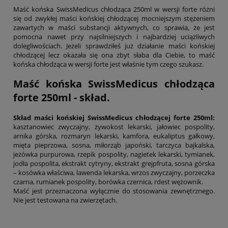
Maść końska SwissMedicus chłodząca 250ml w wersji forte różni
się od zwykłej maści końskiej chłodzącej mocniejszym stężeniem
zawartych w maści substancji aktywnych, co sprawia, że jest
pomocna nawet przy najsilniejszych i najbardziej uciążliwych
dolegliwościach. Jeżeli sprawdziłeś już działanie maści końskiej
chłodzącej lecz okazała się ona zbyt słaba dla Ciebie, to maść
końska chłodząca w wersji forte jest właśnie tym czego szukasz.
Maść końska SwissMedicus chłodząca
forte 250ml - skład.
Skład maści końskiej SwissMedicus chłodzącej forte 250ml:
kasztanowiec zwyczajny, żywokost lekarski, jałowiec pospolity,
arnika górska, rozmaryn lekarski, kamfora, eukaliptus gałkowy,
mięta pieprzowa, sosna, miłorząb japoński, tarczyca bajkalska,
jeżówka purpurowa, rzepik pospolity, nagietek lekarski, tymianek,
jodła pospolita, ekstrakt cytryny, ekstrakt grejpfruta, sosna górska
– kosówka właściwa, lawenda lekarska, wrzos zwyczajny, porzeczka
czarna, rumianek pospolity, borówka czernica, rdest wężownik.
Maść jest przeznaczona wyłącznie do stosowania zewnętrznego.
Nie jest testowana na zwierzętach.