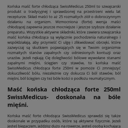
Końska maść forte chłodząca SwissMedicus 250ml to szwajcarski
produkt o tradycyjnej i sprawdzonej na przestrzeni wielu lat
recepturze. Skład maści to aż 25 rozmaitych ziół o dobroczynnym
działaniu na organizm. Wzmocniona (forte) wersja maści
chłodzącej zapewnia jeszcze mocniejsze i jeszcze szybsze działanie
preparatu. Wszystkie aktywne składniki, które zawiera szwajcarska
maść końska chłodząca są wyłącznie pochodzenia naturalnego i
współdziałają, aby przynieść Ci ulgę i zlikwidować obrzęki, które
zazwyczaj są skutkiem pojawiających się w Twoim organizmie
rozmaitych stanów zapalnych czy odniesionych kontuzji oraz
urazów. Jeżeli nękają Cię dolegliwości bólowe wywołane stanami
zapalnymi mięśni, ścięgien czy stawów, to końska maść
SwissMedicus chłodząca forte 250ml w pomoże Ci zmniejszyć
dokuczliwość bólu, niezależnie czy dokucza Ci ból stawów, ból
mięśni, ból ścięgien czy też bóle kości o podłożu reumatycznym.
Maść końska chłodząca forte 250ml
SwissMedicus- doskonała na bóle
mięśni.
Końska maść forte chłodząca SwissMedicus sprawdzi się także
doskonale w przypadku osób, które są aktywne fizycznie. Jeżeli
jesteś biegaczem, jeździsz dużo na rowerze, jesteś osobą kochającą