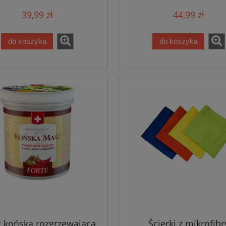
39,99 zł
44,99 zł
do koszyka
do koszyka
 końska rozgrzewająca
Ścierki z mikrofibr