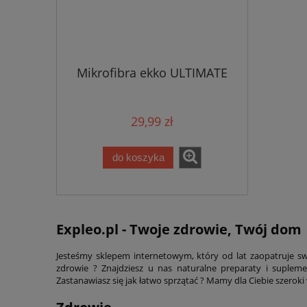
Mikrofibra ekko ULTIMATE
29,99 zł
do koszyka
Expleo.pl - Twoje zdrowie, Twój dom
Jesteśmy sklepem internetowym, który od lat zaopatruje s
zdrowie ? Znajdziesz u nas naturalne preparaty i suple
Zastanawiasz się jak łatwo sprzątać ? Mamy dla Ciebie szerok