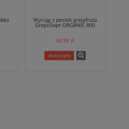
ekko
Wyciąg z pestek grejpfruta
GrepoSept ORGANIC 800
50ml
64,99 zł
do koszyka