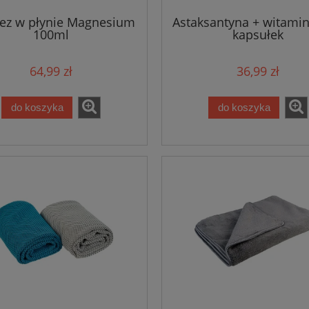
ez w płynie Magnesium
Astaksantyna + witamin
100ml
kapsułek
64,99 zł
36,99 zł
do koszyka
do koszyka