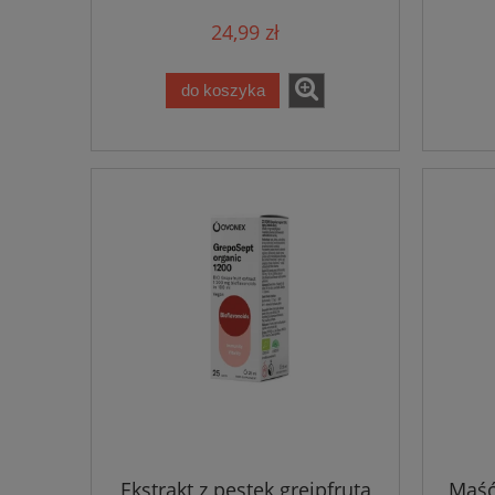
24,99 zł
do koszyka
Ekstrakt z pestek grejpfruta
Maść