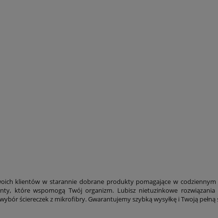
woich klientów w starannie dobrane produkty pomagające w codziennym ż
menty, które wspomogą Twój organizm. Lubisz nietuzinkowe rozwiązania
i wybór ściereczek z mikrofibry. Gwarantujemy szybką wysyłkę i Twoją pełną