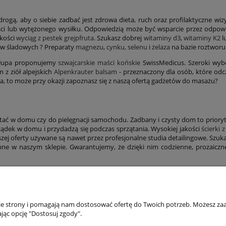
 drogą, aby o siebie zadbać jest zdrowa dieta, ruch oraz profilaktyczne wi
 lub wytężonego wysiłku. Odpowiedzią może być wsparcie przez odpowie
akości
wyciąg z pestek grejpfruta
. Szukasz dobrej
witaminy d3
,
witaminy K2
l
ków śladowych ? Preparaty
magnezu
,
cynku, selenu
i
żelaza
na bazie roztworu
osłupa proponujemy
szwajcarskie maści końskie
SwissMedicus. Szeroki wybó
 z ziół alpejskich
Alpenkrauter balsam
- przeznaczony dla osób, które odc
, to może przy okazji zapoznasz się z naszą ofertą gadżetów do masażu?
ać w domu czy do pielęgnacji samochodu. Zadbany i czysty dom to prioryte
ądek w domu i przydadzą się podczas sprzątania. Wysokiej jakości
ścierki 
zej oferty używane są nawet przez profesjonalne studia detailingowe. Szuk
ne w naszym sklepie. Gwarantujemy, że dzięki nim codzienne, prozaiczne
JE
dokumenty
nie strony i pomagają nam dostosować ofertę do Twoich potrzeb. Możesz zaa
jąc opcję "Dostosuj zgody".
Regulamin