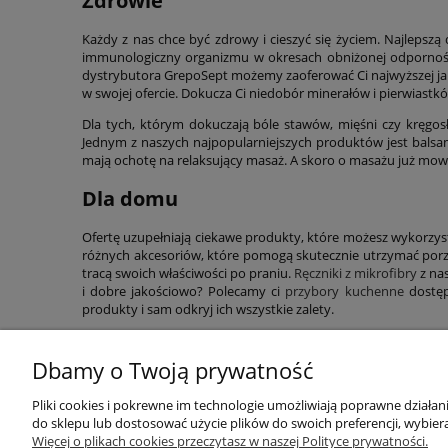
Zdrowie
Każdy z nas chce być zdrowy i cieszyć się życiem. Najlepszą
immunologiczny organizmu w okresach obniżonej odporności
dystrybutora GrepoSept możemy zaoferować Ci najwyższej j
w swojej ofercie. Dokucza Ci niedobór minerałów i pierwiast
Dla tych, którym dokuczają bóle stawów, mięśni czy kręg
Jednym z naszych najpopularniejszych produktów jest balsam
mają ochotę na relaksujący masaż. A skoro o masażu już mowa
Dla domu
Ofertę uzupełniają ciekawe produkty, które możesz wykorzyst
różnych akcesoriów, które pomogą skutecznie utrzymać porz
tracą swoich właściwości po praniu.
Ręczniki z mikrofibry
z nas
i dobre jakościowo? Polecamy ci
przybory kuchenne
dostęp
produkty i sam odkryj ich wszystkie zalety.
Dbamy o Twoją prywatność
Moje konto
INFORMAC
Pliki cookies i pokrewne im technologie umożliwiają poprawne działa
do sklepu lub dostosować użycie plików do swoich preferencji, wybiera
Więcej o plikach cookies przeczytasz w naszej Polityce prywatności.
Twoje zamówienia
O nas