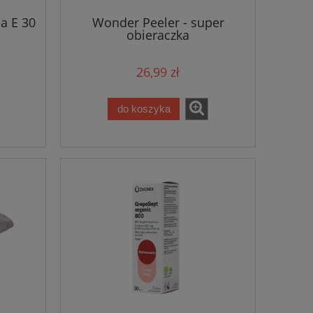
a E 30
Wonder Peeler - super
obieraczka
26,99 zł
do koszyka