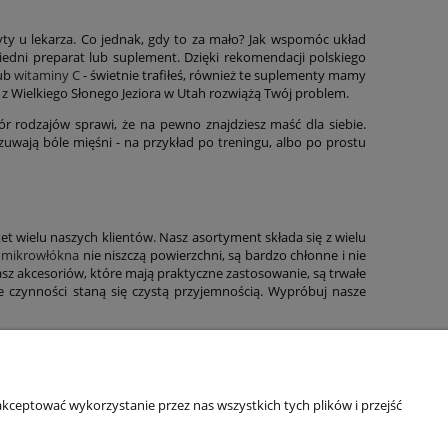
zyty u lekarza. Co jednak, gdy to za mało? Jak wspomóc układ
dni preparat lub suplement. Dzięki rekomendacji polskiego
ub
witaminy C
- świetnie trafiłeś, również te suplementy mamy
 z Wielkiego Słonego Jeziora w Utah rozwiążą Twój problem.
r rodzajów sprawi, że na pewno znajdziesz maść dla siebie.
zuwają bóle mięśni - na przykład po treningu, albo po prostu
t wielu naszych klientów. Nasz asortyment składa się z wielu
z mikrowłókna
nie niszczą powierzchni, są bardzo chłonne i nie
asz akcesoriów, które mają praktyczne zastosowanie, są trwałe
 czynności staną się czystą przyjemnością. Wypróbuj nasze
BAZA WIEDZY
kceptować wykorzystanie przez nas wszystkich tych plików i przejść
Blog